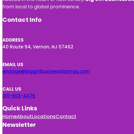
from local to global prominence.
Contact Info
ADDRESS
40 Route 94, Vernon, NJ 07462
EMAIL US
engage@biggirlbusinesslistings.com
CALL US
201-903-4475
Quick Links
Home
About
Locations
Contact
Newsletter