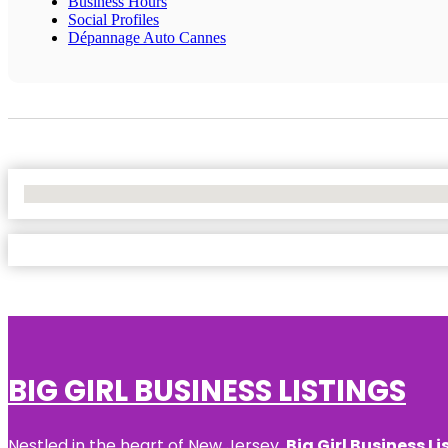
Business Hours
Social Profiles
Dépannage Auto Cannes
No Locations Found
BIG GIRL BUSINESS LISTINGS
Nestled in the heart of New Jersey,
Big Girl Business Li