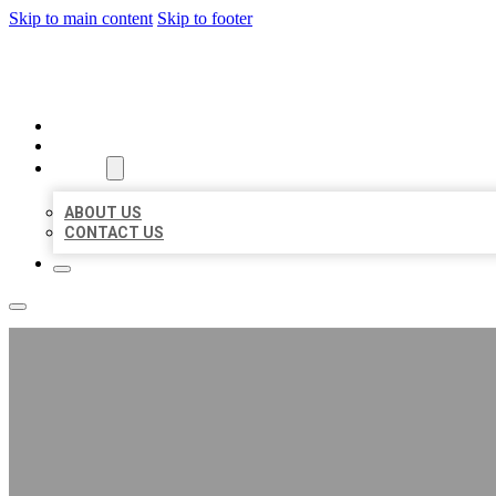
Skip to main content
Skip to footer
BIG GIRL BUSINESS LISTINGS
HOME
LOCATIONS
ABOUT
ABOUT US
CONTACT US