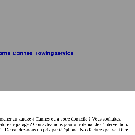
o Cannes
ome
/
Cannes
,
Towing service
/
Dépannage Auto Cann
mmener au garage à Cannes ou à votre domicile ? Vous souhaitez
oiture de garage ? Contactez-nous pour une demande d’intervention.
fs. Demandez-nous un prix par téléphone. Nos factures peuvent être